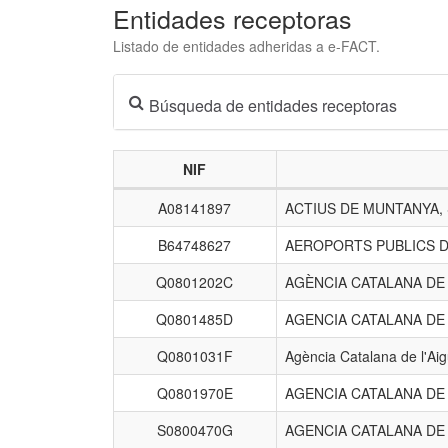
Entidades receptoras
Listado de entidades adheridas a e-FACT.
Búsqueda de entidades receptoras
NIF
Listado
A08141897
ACTIUS DE MUNTANYA,
de
entidades
B64748627
AEROPORTS PUBLICS D
receptoras.
Q0801202C
AGÈNCIA CATALANA D
Q0801485D
AGENCIA CATALANA DE
Q0801031F
Agència Catalana de l'Ai
Q0801970E
AGENCIA CATALANA DE
S0800470G
AGENCIA CATALANA DE