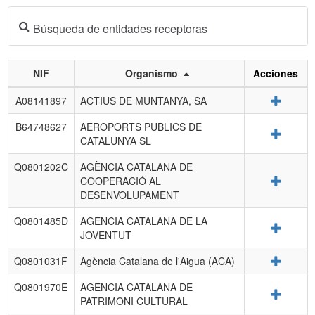
Búsqueda de entidades receptoras
NIF
Organismo
Acciones
Listado
Detalle
A08141897
ACTIUS DE MUNTANYA, SA
de
entidades
B64748627
AEROPORTS PUBLICS DE
Detalle
receptoras.
CATALUNYA SL
Q0801202C
AGÈNCIA CATALANA DE
Detalle
COOPERACIÓ AL
DESENVOLUPAMENT
Q0801485D
AGENCIA CATALANA DE LA
Detalle
JOVENTUT
Detalle
Q0801031F
Agència Catalana de l'Aigua (ACA)
Q0801970E
AGENCIA CATALANA DE
Detalle
PATRIMONI CULTURAL