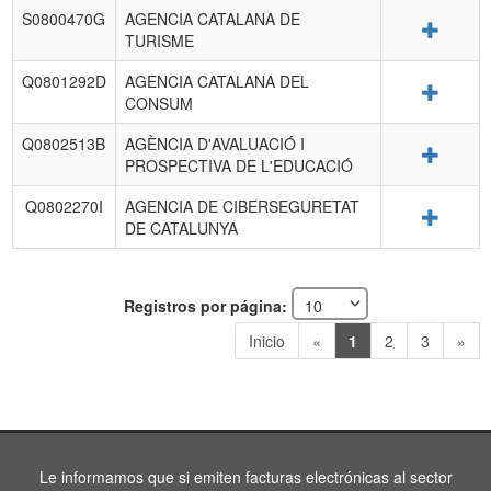
S0800470G
AGENCIA CATALANA DE
Detalle
TURISME
Q0801292D
AGENCIA CATALANA DEL
Detalle
CONSUM
Q0802513B
AGÈNCIA D'AVALUACIÓ I
Detalle
PROSPECTIVA DE L'EDUCACIÓ
Q0802270I
AGENCIA DE CIBERSEGURETAT
Detalle
DE CATALUNYA
Registros por página:
Inicio
«
1
2
3
»
Le informamos que si emiten facturas electrónicas al sector