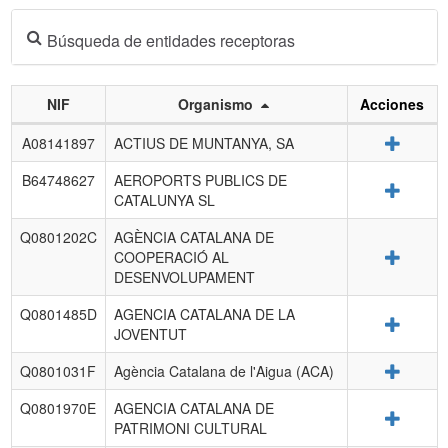
Búsqueda de entidades receptoras
NIF
Organismo
Acciones
Listado
Detalle
A08141897
ACTIUS DE MUNTANYA, SA
de
entidades
B64748627
AEROPORTS PUBLICS DE
Detalle
receptoras.
CATALUNYA SL
Q0801202C
AGÈNCIA CATALANA DE
Detalle
COOPERACIÓ AL
DESENVOLUPAMENT
Q0801485D
AGENCIA CATALANA DE LA
Detalle
JOVENTUT
Detalle
Q0801031F
Agència Catalana de l'Aigua (ACA)
Q0801970E
AGENCIA CATALANA DE
Detalle
PATRIMONI CULTURAL