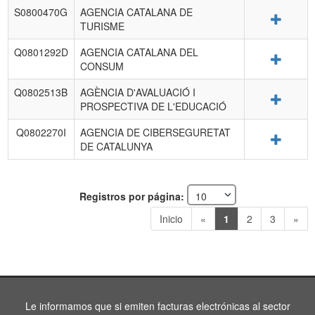
S0800470G
AGENCIA CATALANA DE
Detalle
TURISME
Q0801292D
AGENCIA CATALANA DEL
Detalle
CONSUM
Q0802513B
AGÈNCIA D'AVALUACIÓ I
Detalle
PROSPECTIVA DE L'EDUCACIÓ
Q0802270I
AGENCIA DE CIBERSEGURETAT
Detalle
DE CATALUNYA
Registros por página:
Inicio
«
1
2
3
»
Le informamos que si emiten facturas electrónicas al sector