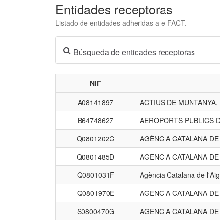
Entidades receptoras
Listado de entidades adheridas a e-FACT.
Búsqueda de entidades receptoras
NIF
Listado
A08141897
ACTIUS DE MUNTANYA,
de
entidades
B64748627
AEROPORTS PUBLICS D
receptoras.
Q0801202C
AGÈNCIA CATALANA D
Q0801485D
AGENCIA CATALANA DE
Q0801031F
Agència Catalana de l'Ai
Q0801970E
AGENCIA CATALANA DE
S0800470G
AGENCIA CATALANA DE