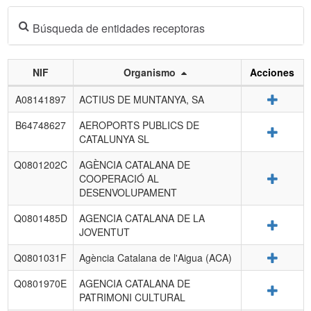
Búsqueda de entidades receptoras
NIF
Organismo
Acciones
Listado
Detalle
A08141897
ACTIUS DE MUNTANYA, SA
de
entidades
B64748627
AEROPORTS PUBLICS DE
Detalle
receptoras.
CATALUNYA SL
Q0801202C
AGÈNCIA CATALANA DE
Detalle
COOPERACIÓ AL
DESENVOLUPAMENT
Q0801485D
AGENCIA CATALANA DE LA
Detalle
JOVENTUT
Detalle
Q0801031F
Agència Catalana de l'Aigua (ACA)
Q0801970E
AGENCIA CATALANA DE
Detalle
PATRIMONI CULTURAL