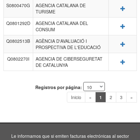
S0800470G
AGENCIA CATALANA DE
Detalle
TURISME
Q0801292D
AGENCIA CATALANA DEL
Detalle
CONSUM
Q0802513B
AGÈNCIA D'AVALUACIÓ I
Detalle
PROSPECTIVA DE L'EDUCACIÓ
Q0802270I
AGENCIA DE CIBERSEGURETAT
Detalle
DE CATALUNYA
Registros por página:
Inicio
«
1
2
3
»
Le informamos que si emiten facturas electrónicas al sector