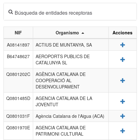
Búsqueda de entidades receptoras
NIF
Organismo
Acciones
Listado
Detalle
A08141897
ACTIUS DE MUNTANYA, SA
de
entidades
B64748627
AEROPORTS PUBLICS DE
Detalle
receptoras.
CATALUNYA SL
Q0801202C
AGÈNCIA CATALANA DE
Detalle
COOPERACIÓ AL
DESENVOLUPAMENT
Q0801485D
AGENCIA CATALANA DE LA
Detalle
JOVENTUT
Detalle
Q0801031F
Agència Catalana de l'Aigua (ACA)
Q0801970E
AGENCIA CATALANA DE
Detalle
PATRIMONI CULTURAL