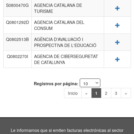
S0800470G
AGENCIA CATALANA DE
Detalle
TURISME
Q0801292D
AGENCIA CATALANA DEL
Detalle
CONSUM
Q0802513B
AGÈNCIA D'AVALUACIÓ I
Detalle
PROSPECTIVA DE L'EDUCACIÓ
Q0802270I
AGENCIA DE CIBERSEGURETAT
Detalle
DE CATALUNYA
Registros por página:
Inicio
«
1
2
3
»
Le informamos que si emiten facturas electrónicas al sector