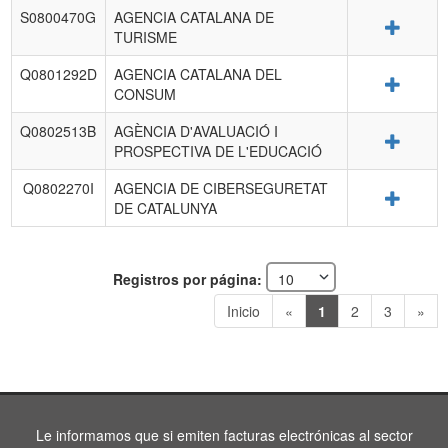
S0800470G
AGENCIA CATALANA DE
Detalle
TURISME
Q0801292D
AGENCIA CATALANA DEL
Detalle
CONSUM
Q0802513B
AGÈNCIA D'AVALUACIÓ I
Detalle
PROSPECTIVA DE L'EDUCACIÓ
Q0802270I
AGENCIA DE CIBERSEGURETAT
Detalle
DE CATALUNYA
Registros por página:
Inicio
«
1
2
3
»
Le informamos que si emiten facturas electrónicas al sector