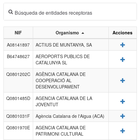
Búsqueda de entidades receptoras
NIF
Organismo
Acciones
Listado
Detalle
A08141897
ACTIUS DE MUNTANYA, SA
de
entidades
B64748627
AEROPORTS PUBLICS DE
Detalle
receptoras.
CATALUNYA SL
Q0801202C
AGÈNCIA CATALANA DE
Detalle
COOPERACIÓ AL
DESENVOLUPAMENT
Q0801485D
AGENCIA CATALANA DE LA
Detalle
JOVENTUT
Detalle
Q0801031F
Agència Catalana de l'Aigua (ACA)
Q0801970E
AGENCIA CATALANA DE
Detalle
PATRIMONI CULTURAL