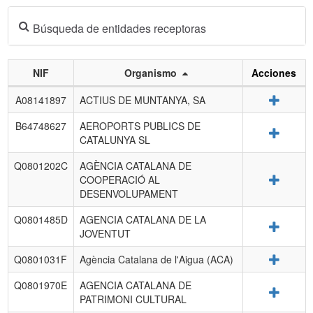
Búsqueda de entidades receptoras
NIF
Organismo
Acciones
Listado
Detalle
A08141897
ACTIUS DE MUNTANYA, SA
de
entidades
B64748627
AEROPORTS PUBLICS DE
Detalle
receptoras.
CATALUNYA SL
Q0801202C
AGÈNCIA CATALANA DE
Detalle
COOPERACIÓ AL
DESENVOLUPAMENT
Q0801485D
AGENCIA CATALANA DE LA
Detalle
JOVENTUT
Detalle
Q0801031F
Agència Catalana de l'Aigua (ACA)
Q0801970E
AGENCIA CATALANA DE
Detalle
PATRIMONI CULTURAL