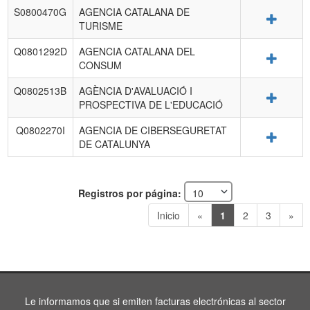
S0800470G
AGENCIA CATALANA DE
Detalle
TURISME
Q0801292D
AGENCIA CATALANA DEL
Detalle
CONSUM
Q0802513B
AGÈNCIA D'AVALUACIÓ I
Detalle
PROSPECTIVA DE L'EDUCACIÓ
Q0802270I
AGENCIA DE CIBERSEGURETAT
Detalle
DE CATALUNYA
Registros por página:
Inicio
«
1
2
3
»
Le informamos que si emiten facturas electrónicas al sector