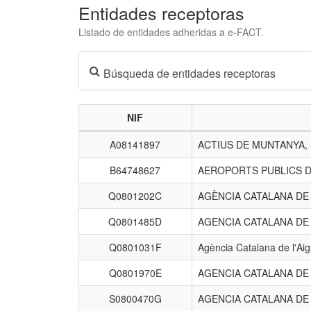
Entidades receptoras
Listado de entidades adheridas a e-FACT.
Búsqueda de entidades receptoras
NIF
Listado
A08141897
ACTIUS DE MUNTANYA,
de
entidades
B64748627
AEROPORTS PUBLICS D
receptoras.
Q0801202C
AGÈNCIA CATALANA D
Q0801485D
AGENCIA CATALANA DE
Q0801031F
Agència Catalana de l'Ai
Q0801970E
AGENCIA CATALANA DE
S0800470G
AGENCIA CATALANA DE