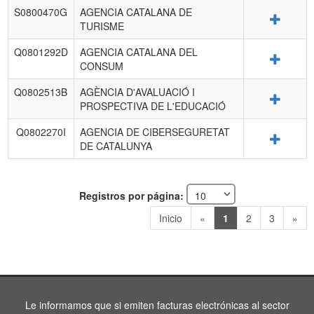
S0800470G
AGENCIA CATALANA DE
Detalle
TURISME
Q0801292D
AGENCIA CATALANA DEL
Detalle
CONSUM
Q0802513B
AGÈNCIA D'AVALUACIÓ I
Detalle
PROSPECTIVA DE L'EDUCACIÓ
Q0802270I
AGENCIA DE CIBERSEGURETAT
Detalle
DE CATALUNYA
Registros por página:
Inicio
«
1
2
3
»
Le informamos que si emiten facturas electrónicas al sector