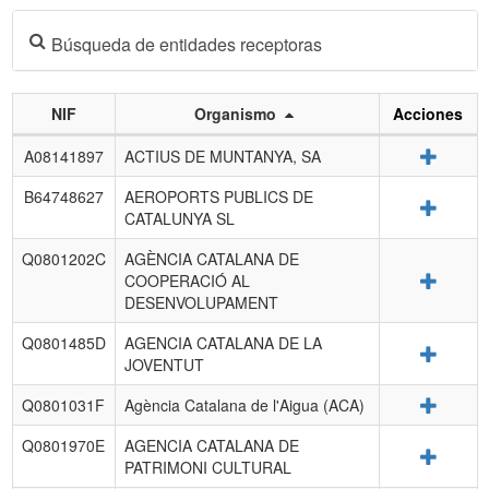
Búsqueda de entidades receptoras
NIF
Organismo
Acciones
Listado
Detalle
A08141897
ACTIUS DE MUNTANYA, SA
de
entidades
B64748627
AEROPORTS PUBLICS DE
Detalle
receptoras.
CATALUNYA SL
Q0801202C
AGÈNCIA CATALANA DE
Detalle
COOPERACIÓ AL
DESENVOLUPAMENT
Q0801485D
AGENCIA CATALANA DE LA
Detalle
JOVENTUT
Detalle
Q0801031F
Agència Catalana de l'Aigua (ACA)
Q0801970E
AGENCIA CATALANA DE
Detalle
PATRIMONI CULTURAL