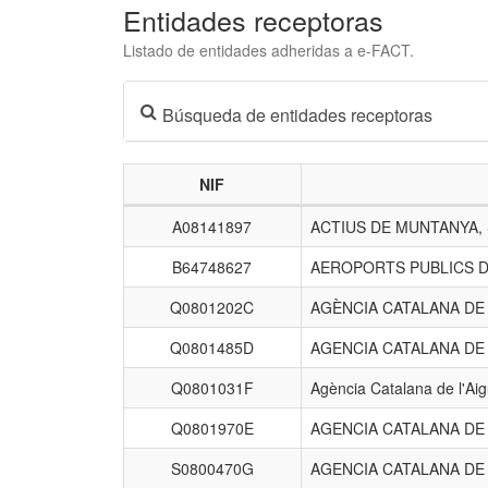
Entidades receptoras
Listado de entidades adheridas a e-FACT.
Búsqueda de entidades receptoras
NIF
Listado
A08141897
ACTIUS DE MUNTANYA,
de
entidades
B64748627
AEROPORTS PUBLICS D
receptoras.
Q0801202C
AGÈNCIA CATALANA D
Q0801485D
AGENCIA CATALANA DE
Q0801031F
Agència Catalana de l'Ai
Q0801970E
AGENCIA CATALANA DE
S0800470G
AGENCIA CATALANA DE