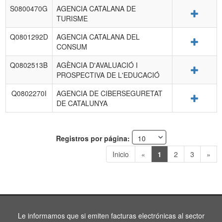
S0800470G
AGENCIA CATALANA DE
Detalle
TURISME
Q0801292D
AGENCIA CATALANA DEL
Detalle
CONSUM
Q0802513B
AGÈNCIA D'AVALUACIÓ I
Detalle
PROSPECTIVA DE L'EDUCACIÓ
Q0802270I
AGENCIA DE CIBERSEGURETAT
Detalle
DE CATALUNYA
Registros por página:
Inicio
«
1
2
3
»
Le informamos que si emiten facturas electrónicas al sector