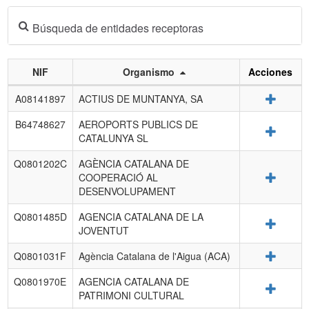
Búsqueda de entidades receptoras
NIF
Organismo
Acciones
Listado
Detalle
A08141897
ACTIUS DE MUNTANYA, SA
de
entidades
B64748627
AEROPORTS PUBLICS DE
Detalle
receptoras.
CATALUNYA SL
Q0801202C
AGÈNCIA CATALANA DE
Detalle
COOPERACIÓ AL
DESENVOLUPAMENT
Q0801485D
AGENCIA CATALANA DE LA
Detalle
JOVENTUT
Detalle
Q0801031F
Agència Catalana de l'Aigua (ACA)
Q0801970E
AGENCIA CATALANA DE
Detalle
PATRIMONI CULTURAL