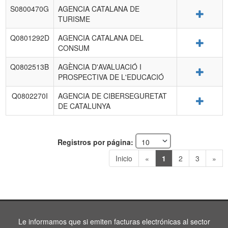
S0800470G
AGENCIA CATALANA DE
Detalle
TURISME
Q0801292D
AGENCIA CATALANA DEL
Detalle
CONSUM
Q0802513B
AGÈNCIA D'AVALUACIÓ I
Detalle
PROSPECTIVA DE L'EDUCACIÓ
Q0802270I
AGENCIA DE CIBERSEGURETAT
Detalle
DE CATALUNYA
Registros por página:
Inicio
«
1
2
3
»
Le informamos que si emiten facturas electrónicas al sector