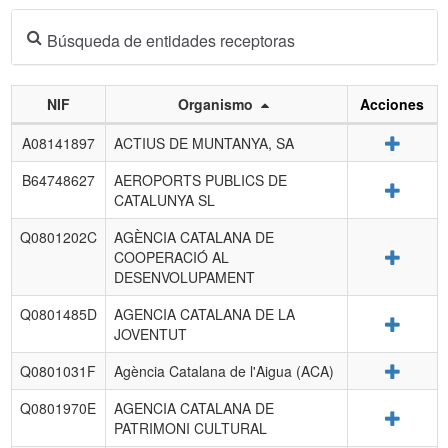
Búsqueda de entidades receptoras
NIF
Organismo
Acciones
Listado
Detalle
A08141897
ACTIUS DE MUNTANYA, SA
de
entidades
B64748627
AEROPORTS PUBLICS DE
Detalle
receptoras.
CATALUNYA SL
Q0801202C
AGÈNCIA CATALANA DE
Detalle
COOPERACIÓ AL
DESENVOLUPAMENT
Q0801485D
AGENCIA CATALANA DE LA
Detalle
JOVENTUT
Detalle
Q0801031F
Agència Catalana de l'Aigua (ACA)
Q0801970E
AGENCIA CATALANA DE
Detalle
PATRIMONI CULTURAL