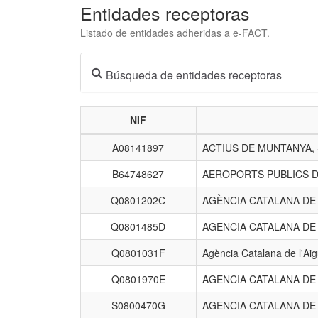
Entidades receptoras
Listado de entidades adheridas a e-FACT.
Búsqueda de entidades receptoras
NIF
Listado
A08141897
ACTIUS DE MUNTANYA,
de
entidades
B64748627
AEROPORTS PUBLICS D
receptoras.
Q0801202C
AGÈNCIA CATALANA D
Q0801485D
AGENCIA CATALANA DE
Q0801031F
Agència Catalana de l'Ai
Q0801970E
AGENCIA CATALANA DE
S0800470G
AGENCIA CATALANA DE