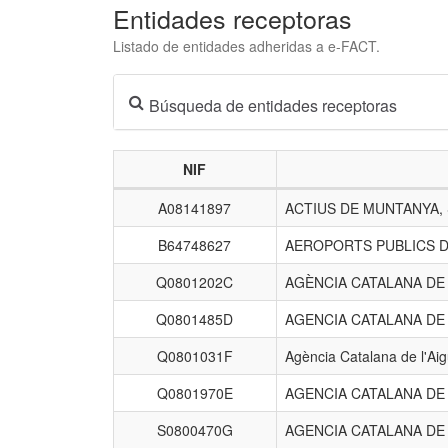
Entidades receptoras
Listado de entidades adheridas a e-FACT.
Búsqueda de entidades receptoras
NIF
Listado
A08141897
ACTIUS DE MUNTANYA,
de
entidades
B64748627
AEROPORTS PUBLICS D
receptoras.
Q0801202C
AGÈNCIA CATALANA D
Q0801485D
AGENCIA CATALANA DE
Q0801031F
Agència Catalana de l'Ai
Q0801970E
AGENCIA CATALANA DE
S0800470G
AGENCIA CATALANA DE