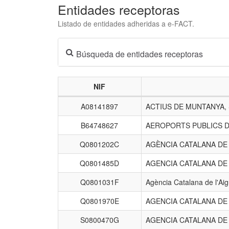
Entidades receptoras
Listado de entidades adheridas a e-FACT.
Búsqueda de entidades receptoras
NIF
Listado
A08141897
ACTIUS DE MUNTANYA,
de
entidades
B64748627
AEROPORTS PUBLICS D
receptoras.
Q0801202C
AGÈNCIA CATALANA D
Q0801485D
AGENCIA CATALANA DE
Q0801031F
Agència Catalana de l'Ai
Q0801970E
AGENCIA CATALANA DE
S0800470G
AGENCIA CATALANA DE