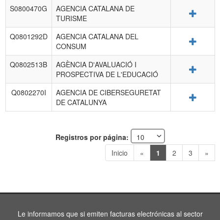
S0800470G
AGENCIA CATALANA DE
Detalle
TURISME
Q0801292D
AGENCIA CATALANA DEL
Detalle
CONSUM
Q0802513B
AGÈNCIA D'AVALUACIÓ I
Detalle
PROSPECTIVA DE L'EDUCACIÓ
Q0802270I
AGENCIA DE CIBERSEGURETAT
Detalle
DE CATALUNYA
Registros por página:
Inicio
«
1
2
3
»
Le informamos que si emiten facturas electrónicas al sector