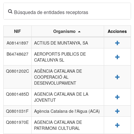
Búsqueda de entidades receptoras
NIF
Organismo
Acciones
Listado
Detalle
A08141897
ACTIUS DE MUNTANYA, SA
de
entidades
B64748627
AEROPORTS PUBLICS DE
Detalle
receptoras.
CATALUNYA SL
Q0801202C
AGÈNCIA CATALANA DE
Detalle
COOPERACIÓ AL
DESENVOLUPAMENT
Q0801485D
AGENCIA CATALANA DE LA
Detalle
JOVENTUT
Detalle
Q0801031F
Agència Catalana de l'Aigua (ACA)
Q0801970E
AGENCIA CATALANA DE
Detalle
PATRIMONI CULTURAL