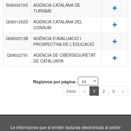
S0800470G
AGENCIA CATALANA DE
Detalle
TURISME
Q0801292D
AGENCIA CATALANA DEL
Detalle
CONSUM
Q0802513B
AGÈNCIA D'AVALUACIÓ I
Detalle
PROSPECTIVA DE L'EDUCACIÓ
Q0802270I
AGENCIA DE CIBERSEGURETAT
Detalle
DE CATALUNYA
Registros por página:
Inicio
«
1
2
3
»
Le informamos que si emiten facturas electrónicas al sector