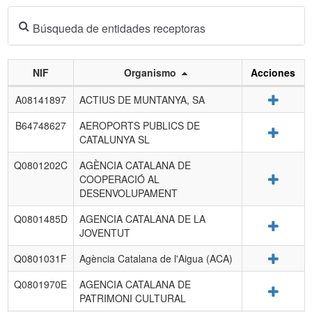
Búsqueda de entidades receptoras
NIF
Organismo
Acciones
Listado
Detalle
A08141897
ACTIUS DE MUNTANYA, SA
de
entidades
B64748627
AEROPORTS PUBLICS DE
Detalle
receptoras.
CATALUNYA SL
Q0801202C
AGÈNCIA CATALANA DE
Detalle
COOPERACIÓ AL
DESENVOLUPAMENT
Q0801485D
AGENCIA CATALANA DE LA
Detalle
JOVENTUT
Detalle
Q0801031F
Agència Catalana de l'Aigua (ACA)
Q0801970E
AGENCIA CATALANA DE
Detalle
PATRIMONI CULTURAL