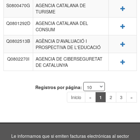
S0800470G
AGENCIA CATALANA DE
Detalle
TURISME
Q0801292D
AGENCIA CATALANA DEL
Detalle
CONSUM
Q0802513B
AGÈNCIA D'AVALUACIÓ I
Detalle
PROSPECTIVA DE L'EDUCACIÓ
Q0802270I
AGENCIA DE CIBERSEGURETAT
Detalle
DE CATALUNYA
Registros por página:
Inicio
«
1
2
3
»
Le informamos que si emiten facturas electrónicas al sector