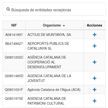
Búsqueda de entidades receptoras
NIF
Organismo
Acciones
Listado
Detalle
A08141897
ACTIUS DE MUNTANYA, SA
de
entidades
B64748627
AEROPORTS PUBLICS DE
Detalle
receptoras.
CATALUNYA SL
Q0801202C
AGÈNCIA CATALANA DE
Detalle
COOPERACIÓ AL
DESENVOLUPAMENT
Q0801485D
AGENCIA CATALANA DE LA
Detalle
JOVENTUT
Detalle
Q0801031F
Agència Catalana de l'Aigua (ACA)
Q0801970E
AGENCIA CATALANA DE
Detalle
PATRIMONI CULTURAL