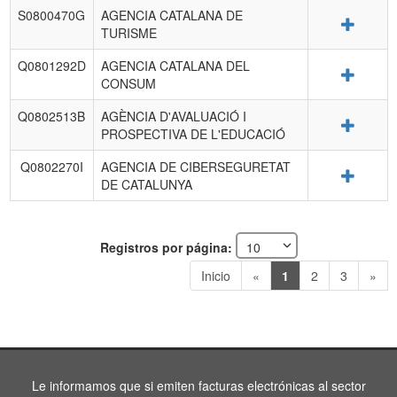
S0800470G
AGENCIA CATALANA DE
Detalle
TURISME
Q0801292D
AGENCIA CATALANA DEL
Detalle
CONSUM
Q0802513B
AGÈNCIA D'AVALUACIÓ I
Detalle
PROSPECTIVA DE L'EDUCACIÓ
Q0802270I
AGENCIA DE CIBERSEGURETAT
Detalle
DE CATALUNYA
Registros por página:
Inicio
«
1
2
3
»
Le informamos que si emiten facturas electrónicas al sector