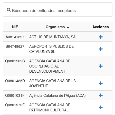
Búsqueda de entidades receptoras
NIF
Organismo
Acciones
Listado
Detalle
A08141897
ACTIUS DE MUNTANYA, SA
de
entidades
B64748627
AEROPORTS PUBLICS DE
Detalle
receptoras.
CATALUNYA SL
Q0801202C
AGÈNCIA CATALANA DE
Detalle
COOPERACIÓ AL
DESENVOLUPAMENT
Q0801485D
AGENCIA CATALANA DE LA
Detalle
JOVENTUT
Detalle
Q0801031F
Agència Catalana de l'Aigua (ACA)
Q0801970E
AGENCIA CATALANA DE
Detalle
PATRIMONI CULTURAL