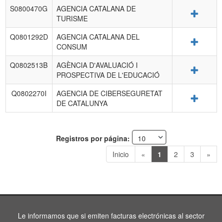
S0800470G
AGENCIA CATALANA DE
Detalle
TURISME
Q0801292D
AGENCIA CATALANA DEL
Detalle
CONSUM
Q0802513B
AGÈNCIA D'AVALUACIÓ I
Detalle
PROSPECTIVA DE L'EDUCACIÓ
Q0802270I
AGENCIA DE CIBERSEGURETAT
Detalle
DE CATALUNYA
Registros por página:
Inicio
«
1
2
3
»
Le informamos que si emiten facturas electrónicas al sector