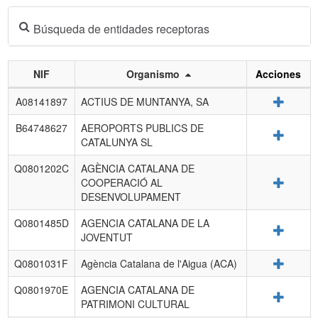
Búsqueda de entidades receptoras
NIF
Organismo
Acciones
Listado
Detalle
A08141897
ACTIUS DE MUNTANYA, SA
de
entidades
B64748627
AEROPORTS PUBLICS DE
Detalle
receptoras.
CATALUNYA SL
Q0801202C
AGÈNCIA CATALANA DE
Detalle
COOPERACIÓ AL
DESENVOLUPAMENT
Q0801485D
AGENCIA CATALANA DE LA
Detalle
JOVENTUT
Detalle
Q0801031F
Agència Catalana de l'Aigua (ACA)
Q0801970E
AGENCIA CATALANA DE
Detalle
PATRIMONI CULTURAL