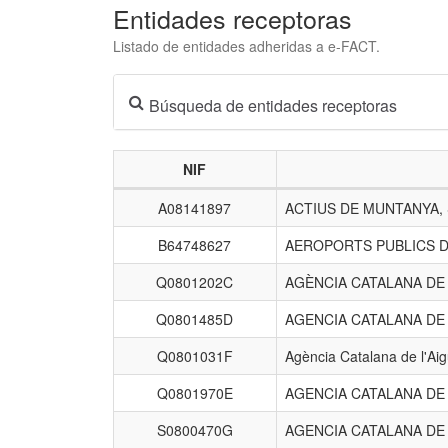
Entidades receptoras
Listado de entidades adheridas a e-FACT.
Búsqueda de entidades receptoras
NIF
Listado
A08141897
ACTIUS DE MUNTANYA,
de
entidades
B64748627
AEROPORTS PUBLICS D
receptoras.
Q0801202C
AGÈNCIA CATALANA D
Q0801485D
AGENCIA CATALANA DE
Q0801031F
Agència Catalana de l'Ai
Q0801970E
AGENCIA CATALANA DE
S0800470G
AGENCIA CATALANA DE