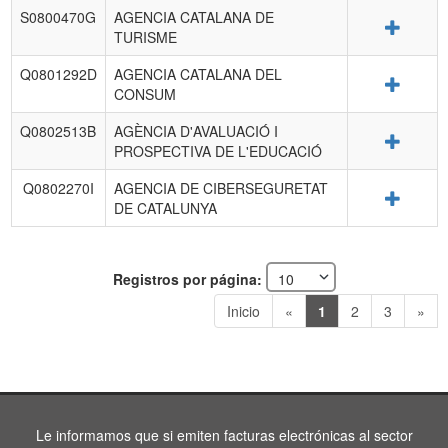
S0800470G
AGENCIA CATALANA DE
Detalle
TURISME
Q0801292D
AGENCIA CATALANA DEL
Detalle
CONSUM
Q0802513B
AGÈNCIA D'AVALUACIÓ I
Detalle
PROSPECTIVA DE L'EDUCACIÓ
Q0802270I
AGENCIA DE CIBERSEGURETAT
Detalle
DE CATALUNYA
Registros por página:
Inicio
«
1
2
3
»
Le informamos que si emiten facturas electrónicas al sector