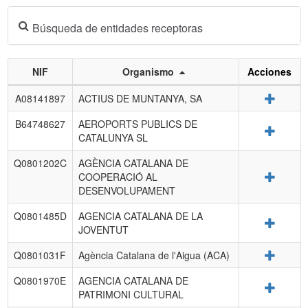
Búsqueda de entidades receptoras
NIF
Organismo
Acciones
Listado
Detalle
A08141897
ACTIUS DE MUNTANYA, SA
de
entidades
B64748627
AEROPORTS PUBLICS DE
Detalle
receptoras.
CATALUNYA SL
Q0801202C
AGÈNCIA CATALANA DE
Detalle
COOPERACIÓ AL
DESENVOLUPAMENT
Q0801485D
AGENCIA CATALANA DE LA
Detalle
JOVENTUT
Detalle
Q0801031F
Agència Catalana de l'Aigua (ACA)
Q0801970E
AGENCIA CATALANA DE
Detalle
PATRIMONI CULTURAL