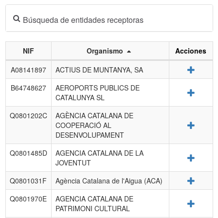
Búsqueda de entidades receptoras
NIF
Organismo
Acciones
Listado
Detalle
A08141897
ACTIUS DE MUNTANYA, SA
de
entidades
B64748627
AEROPORTS PUBLICS DE
Detalle
receptoras.
CATALUNYA SL
Q0801202C
AGÈNCIA CATALANA DE
Detalle
COOPERACIÓ AL
DESENVOLUPAMENT
Q0801485D
AGENCIA CATALANA DE LA
Detalle
JOVENTUT
Detalle
Q0801031F
Agència Catalana de l'Aigua (ACA)
Q0801970E
AGENCIA CATALANA DE
Detalle
PATRIMONI CULTURAL