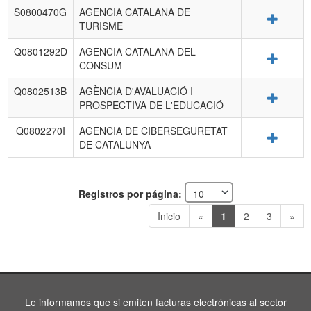
S0800470G
AGENCIA CATALANA DE
Detalle
TURISME
Q0801292D
AGENCIA CATALANA DEL
Detalle
CONSUM
Q0802513B
AGÈNCIA D'AVALUACIÓ I
Detalle
PROSPECTIVA DE L'EDUCACIÓ
Q0802270I
AGENCIA DE CIBERSEGURETAT
Detalle
DE CATALUNYA
Registros por página:
Inicio
«
1
2
3
»
Le informamos que si emiten facturas electrónicas al sector