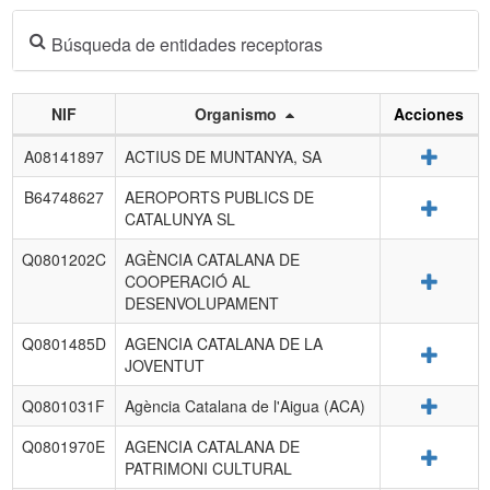
Búsqueda de entidades receptoras
NIF
Organismo
Acciones
Listado
Detalle
A08141897
ACTIUS DE MUNTANYA, SA
de
entidades
B64748627
AEROPORTS PUBLICS DE
Detalle
receptoras.
CATALUNYA SL
Q0801202C
AGÈNCIA CATALANA DE
Detalle
COOPERACIÓ AL
DESENVOLUPAMENT
Q0801485D
AGENCIA CATALANA DE LA
Detalle
JOVENTUT
Detalle
Q0801031F
Agència Catalana de l'Aigua (ACA)
Q0801970E
AGENCIA CATALANA DE
Detalle
PATRIMONI CULTURAL