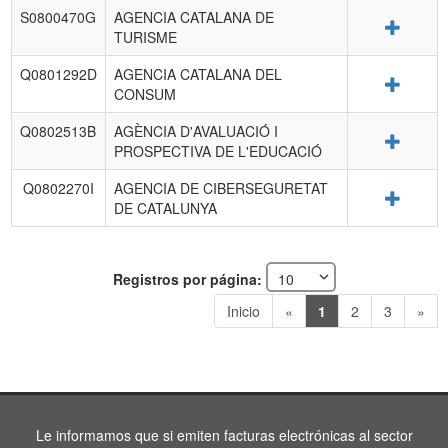
S0800470G
AGENCIA CATALANA DE
Detalle
TURISME
Q0801292D
AGENCIA CATALANA DEL
Detalle
CONSUM
Q0802513B
AGÈNCIA D'AVALUACIÓ I
Detalle
PROSPECTIVA DE L'EDUCACIÓ
Q0802270I
AGENCIA DE CIBERSEGURETAT
Detalle
DE CATALUNYA
Registros por página:
Inicio
«
1
2
3
»
Le informamos que si emiten facturas electrónicas al sector