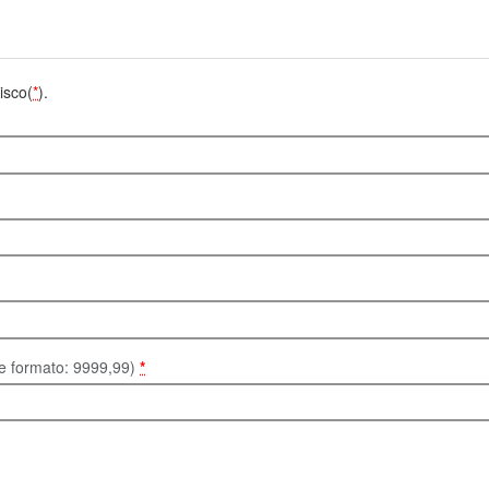
isco(
*
).
te formato: 9999,99)
*