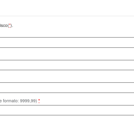
isco(
*
).
te formato: 9999,99)
*