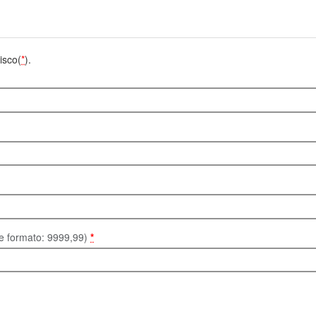
isco(
*
).
te formato: 9999,99)
*