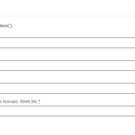
isco(
*
).
te formato: 9999,99)
*