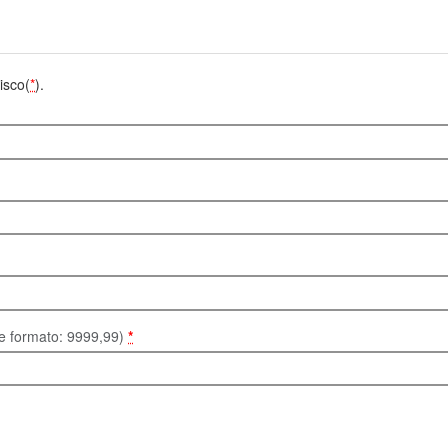
isco(
*
).
te formato: 9999,99)
*