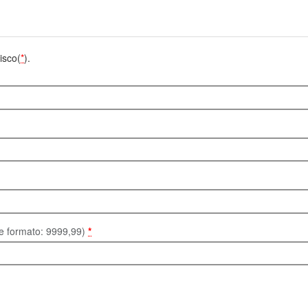
isco(
*
).
te formato: 9999,99)
*