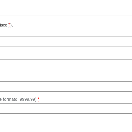
isco(
*
).
te formato: 9999,99)
*