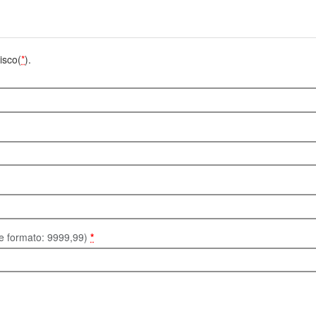
isco(
*
).
te formato: 9999,99)
*