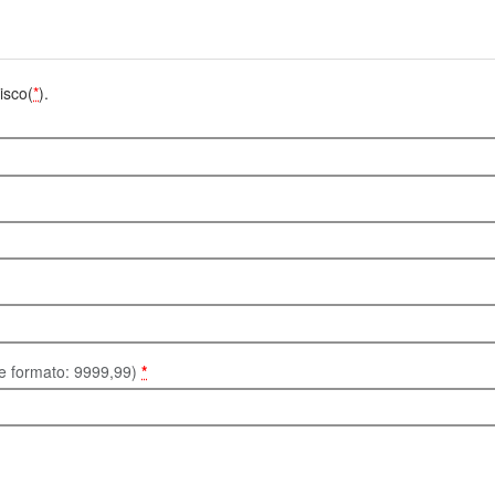
isco(
*
).
te formato: 9999,99)
*