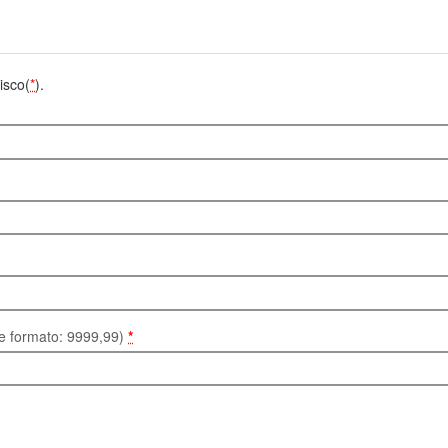
isco(
*
).
te formato: 9999,99)
*