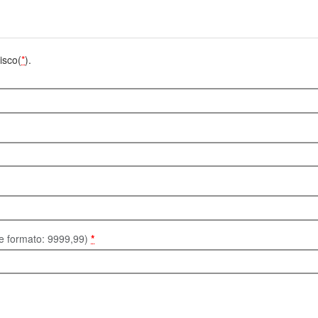
isco(
*
).
te formato: 9999,99)
*