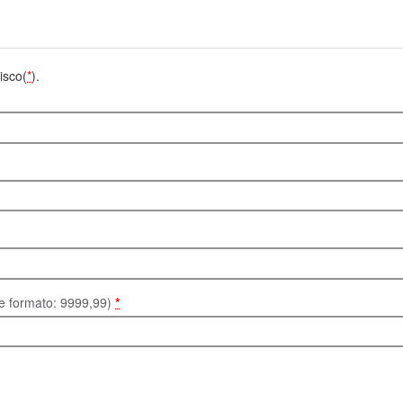
isco(
*
).
te formato: 9999,99)
*