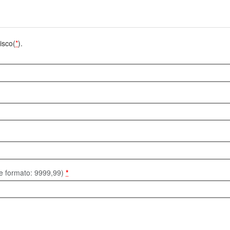
isco(
*
).
te formato: 9999,99)
*