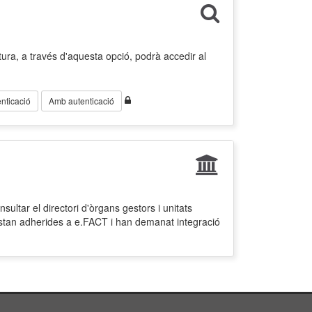
ura, a través d'aquesta opció, podrà accedir al
nticació
Amb autenticació
ultar el directori d'òrgans gestors i unitats
estan adherides a e.FACT i han demanat integració